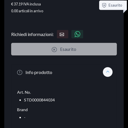
€ 37.19
IVA inclusa
Esaurito
0.00
articoli in arrivo
Richiedi informazioni:
Esaurito
Info prodotto
Art. No.
STD0000844034
Brand
-