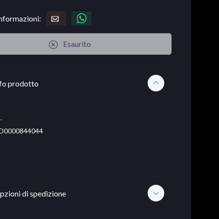
informazioni:
Esaurito
fo prodotto
.
D0000844044
pzioni di spedizione