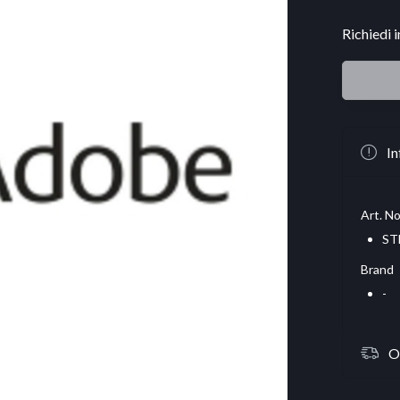
Richiedi 
In
Art. No
ST
Brand
-
O