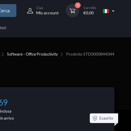
0
Ciao
Carrello
Cerca
Mio account
€
0,00
noi
Software - Office Productivity
Prodotto
STD0000844044
69
inclusa
Esaurito
 in arrivo