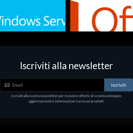
Iscriviti alla newsletter
 - Office Productivity
Software - Office Productivity
.Svr.Ess. 2019 64bit Ita
MS O365 Business Prem Retai
97
€143.97
Iscriviti
Iscriviti alla nostra newsletter per ricevere offerte di sconto anticipate,
aggiornamenti e informazioni sui nuovi prodotti.