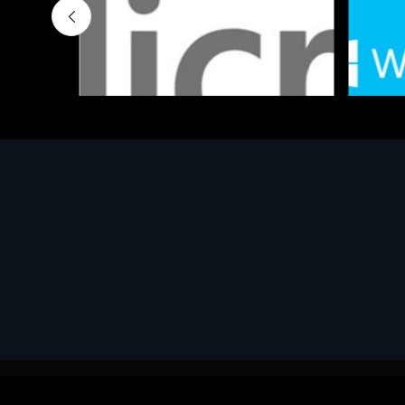
Software - Office Productivity
Software
MS OFFICE H&S 2021 ESD
MS Win
€143.51
€452.