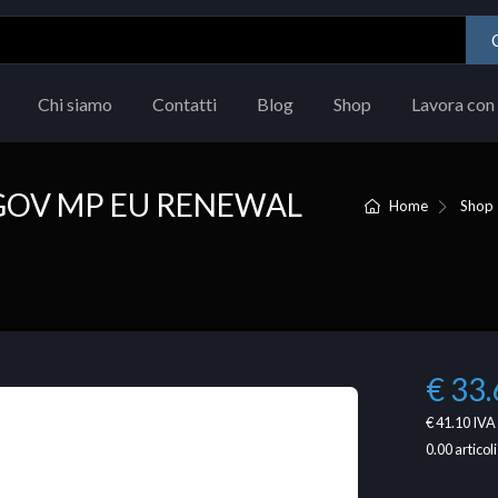
Chi siamo
Contatti
Blog
Shop
Lavora con 
GOV MP EU RENEWAL
Home
Shop
€ 33.
€ 41.10
IVA 
0.00
articoli