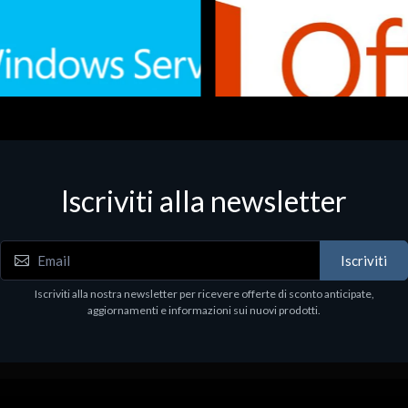
Iscriviti alla newsletter
 - Office Productivity
Software - Office Productivity
.Svr.Ess. 2019 64bit Ita
MS O365 Business Prem Retai
97
€143.97
Iscriviti
Iscriviti alla nostra newsletter per ricevere offerte di sconto anticipate,
aggiornamenti e informazioni sui nuovi prodotti.