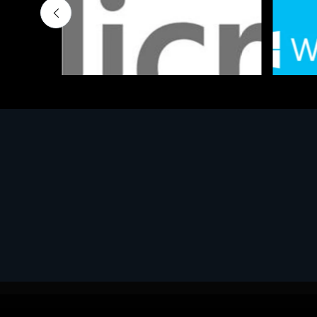
Software - Office Productivity
Software
MS OFFICE H&S 2021 ESD
MS Win
€143.51
€452.