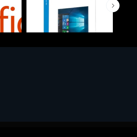
Software - Office Productivity
Software
l
MS WINHOME 10 64Bit 1PK DVD It
MS WI
€130.97
€130.