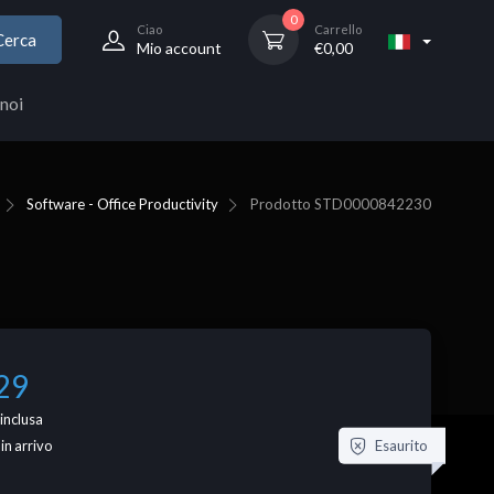
0
Ciao
Carrello
Cerca
Mio account
€
0,00
noi
Software - Office Productivity
Prodotto
STD0000842230
29
inclusa
Esaurito
 in arrivo