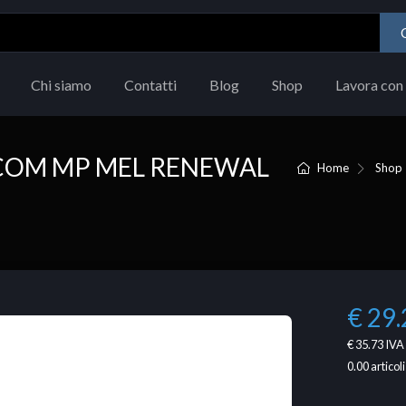
Chi siamo
Contatti
Blog
Shop
Lavora con 
COM MP MEL RENEWAL
Home
Shop
€ 29.
€ 35.73
IVA 
0.00
articoli