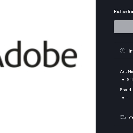
Richiedi 
In
Art. No
ST
Brand
-
O