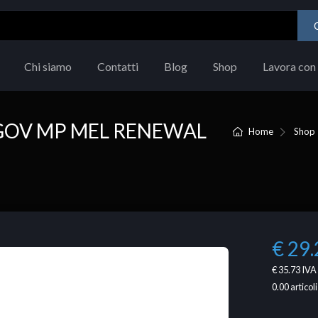
Chi siamo
Contatti
Blog
Shop
Lavora con 
GOV MP MEL RENEWAL
Home
Shop
€ 29.
€ 35.73
IVA 
0.00
articoli