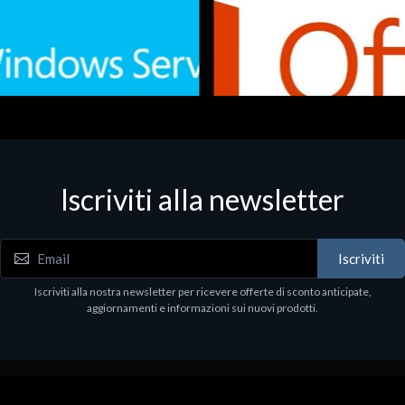
Iscriviti alla newsletter
 - Office Productivity
Software - Office Productivity
.Svr.Ess. 2019 64bit Ita
MS O365 Business Prem Retai
97
€143.97
Iscriviti
Iscriviti alla nostra newsletter per ricevere offerte di sconto anticipate,
aggiornamenti e informazioni sui nuovi prodotti.