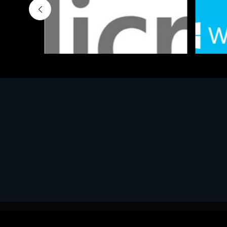
Software - Office Productivity
Software
MS OFFICE H&S 2021 ESD
MS Win
€143.51
€452.