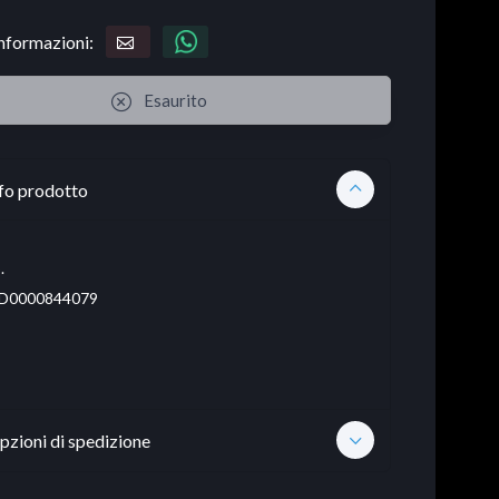
informazioni:
Esaurito
fo prodotto
.
D0000844079
pzioni di spedizione