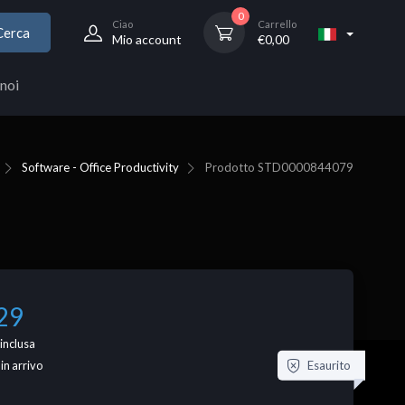
0
Ciao
Carrello
Cerca
Mio account
€
0,00
noi
Software - Office Productivity
Prodotto
STD0000844079
29
inclusa
Esaurito
 in arrivo