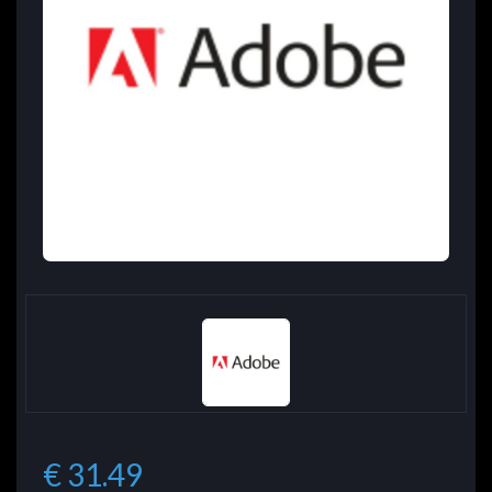
€ 31.49