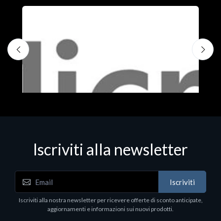
Iscriviti alla newsletter
Iscriviti
Software - Office Productivity
S
Iscriviti alla nostra newsletter per ricevere offerte di sconto anticipate,
MS OFFICE H&S 2021 ESD
M
aggiornamenti e informazioni sui nuovi prodotti.
€143.51
€