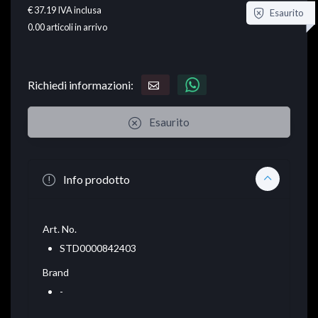
€ 37.19
IVA inclusa
Esaurito
0.00
articoli in arrivo
Richiedi informazioni:
Esaurito
Info prodotto
Art. No.
STD0000842403
Brand
-