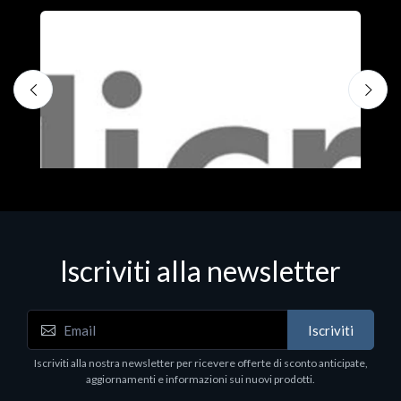
Iscriviti alla newsletter
Iscriviti
Software - Office Productivity
S
Iscriviti alla nostra newsletter per ricevere offerte di sconto anticipate,
MS OFFICE H&S 2021 ESD
M
aggiornamenti e informazioni sui nuovi prodotti.
€143.51
€