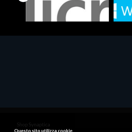
Software - Office Productivity
Software
MS OFFICE H&S 2021 ESD
MS Win
€143.51
€452.
Shop Synaptica
Questo sito utilizza cookie