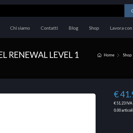
Chi siamo
Contatti
Blog
Shop
Lavora con 
EL RENEWAL LEVEL 1
Home
Shop
€ 41.
€ 51.23
IVA 
0.00
articoli