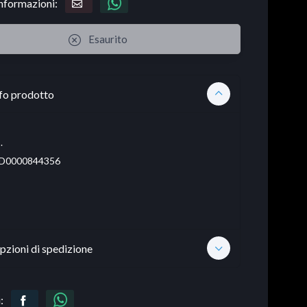
informazioni:
Esaurito
fo prodotto
.
D0000844356
pzioni di spedizione
: