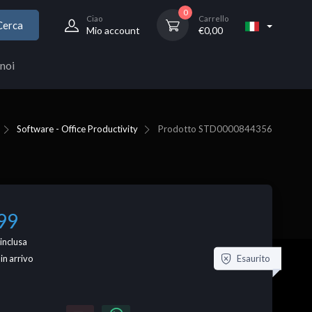
0
Ciao
Carrello
Cerca
Mio account
€
0,00
noi
Software - Office Productivity
Prodotto
STD0000844356
99
inclusa
Esaurito
 in arrivo