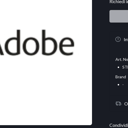
Richiedi 
In
Art. No
ST
Brand
-
O
Condividi