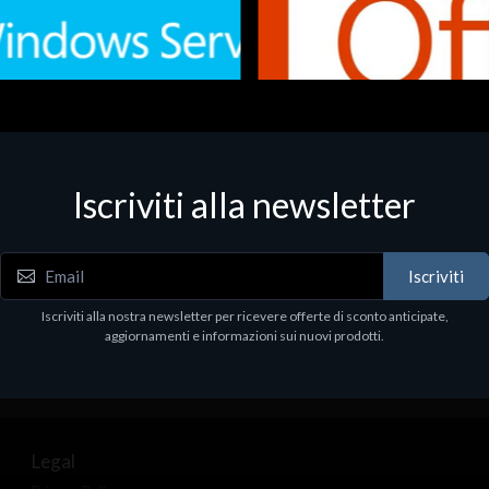
Iscriviti alla newsletter
 - Office Productivity
Software - Office Productivity
.Svr.Ess. 2019 64bit Ita
MS O365 Business Prem Retai
97
€143.97
Iscriviti
Iscriviti alla nostra newsletter per ricevere offerte di sconto anticipate,
aggiornamenti e informazioni sui nuovi prodotti.
Legal