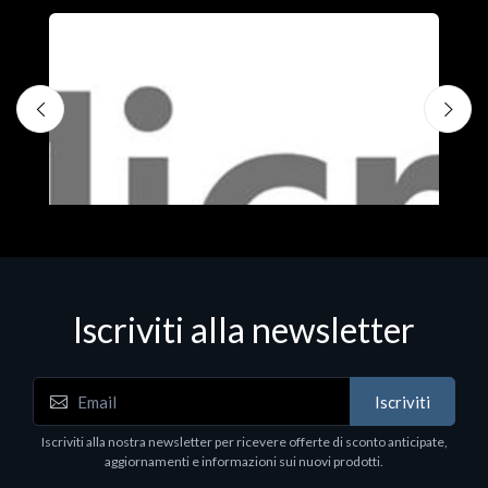
Iscriviti alla newsletter
Iscriviti
Software - Office Productivity
S
Iscriviti alla nostra newsletter per ricevere offerte di sconto anticipate,
MS OFFICE H&S 2021 ESD
M
aggiornamenti e informazioni sui nuovi prodotti.
€143.51
€