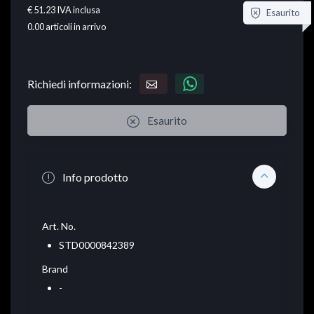
€ 51.23
IVA inclusa
Esaurito
0.00
articoli in arrivo
Richiedi informazioni:
Esaurito
Info prodotto
Art. No.
STD0000842389
Brand
-