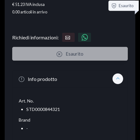
€ 51.23
IVA inclusa
Esaurito
0.00
articoli in arrivo
Richiedi informazioni:
Esaurito
Info prodotto
Art. No.
STD0000844321
Brand
-