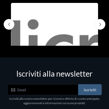
Iscriviti alla newsletter
Iscriviti
Software - Office Productivity
S
Iscriviti alla nostra newsletter per ricevere offerte di sconto anticipate,
MS OFFICE H&S 2021 ESD
M
aggiornamenti e informazioni sui nuovi prodotti.
€143.51
€