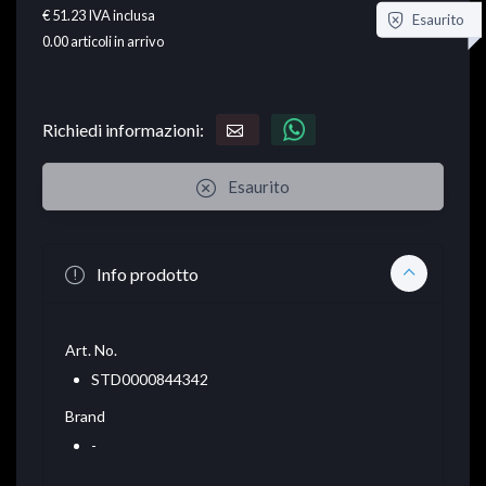
€ 51.23
IVA inclusa
Esaurito
0.00
articoli in arrivo
Richiedi informazioni:
Esaurito
Info prodotto
Art. No.
STD0000844342
Brand
-