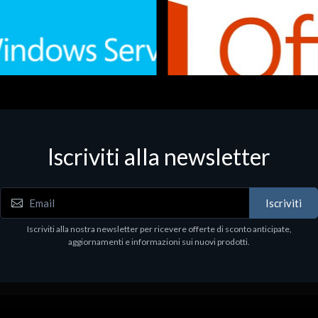
Iscriviti alla newsletter
 - Office Productivity
Software - Office Productivity
.Svr.Ess. 2019 64bit Ita
MS O365 Business Prem Retai
97
€143.97
Iscriviti
Iscriviti alla nostra newsletter per ricevere offerte di sconto anticipate,
aggiornamenti e informazioni sui nuovi prodotti.