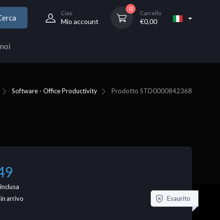
0
Ciao
Carrello
Cerca
Mio account
€
0,00
noi
Software - Office Productivity
Prodotto
STD0000842368
49
inclusa
Esaurito
 in arrivo