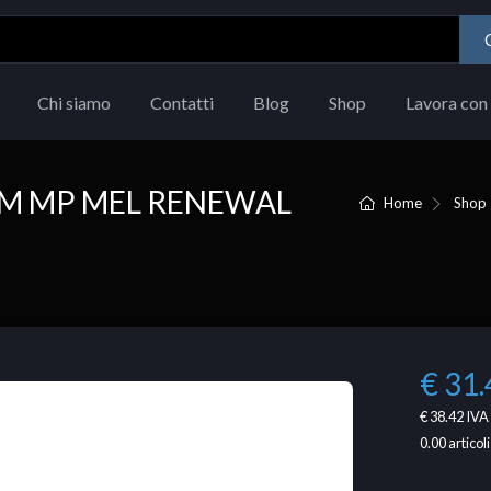
Chi siamo
Contatti
Blog
Shop
Lavora con 
OM MP MEL RENEWAL
Home
Shop
€ 31.
€ 38.42
IVA 
0.00
articoli