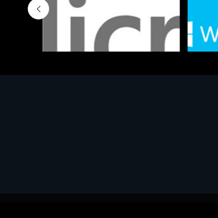
Software - Office Productivity
Software
MS OFFICE H&S 2021 ESD
MS Win
€143.51
€452.