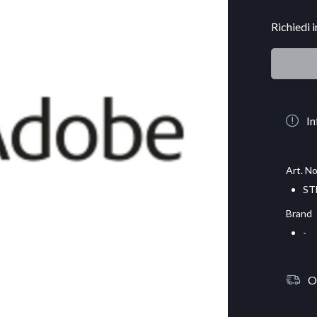
Richiedi 
In
Art. No
ST
Brand
-
O