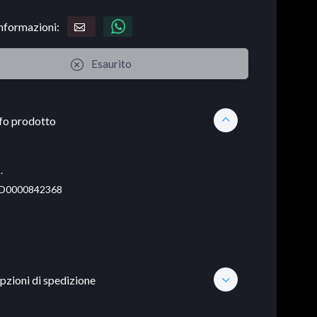
informazioni:
Esaurito
fo prodotto
.
D0000842368
pzioni di spedizione