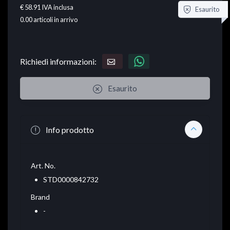
€ 58.91
IVA inclusa
Esaurito
0.00
articoli in arrivo
Richiedi informazioni:
Esaurito
Info prodotto
Art. No.
STD0000842732
Brand
-