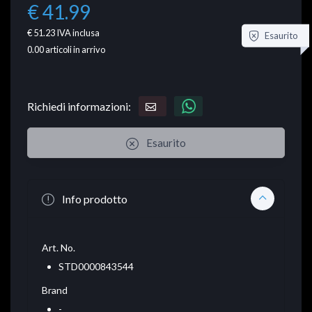
€ 41.99
€ 51.23
IVA inclusa
Esaurito
0.00
articoli in arrivo
Richiedi informazioni:
Esaurito
Info prodotto
Art. No.
STD0000843544
Brand
-