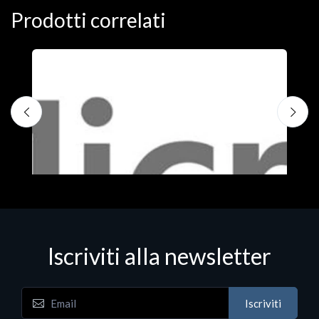
Prodotti correlati
S
M
€
Iscriviti alla newsletter
Iscriviti
Software - Office Productivity