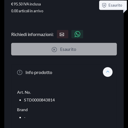
€ 95.50
IVA inclusa
Esaurito
0.00
articoli in arrivo
Richiedi informazioni:
Esaurito
Info prodotto
Art. No.
STD0000843814
Brand
-