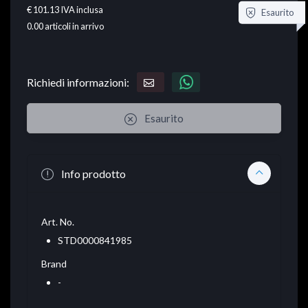
€ 101.13
IVA inclusa
Esaurito
0.00
articoli in arrivo
Richiedi informazioni:
Esaurito
Info prodotto
Art. No.
STD0000841985
Brand
-