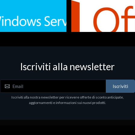
Iscriviti alla newsletter
 - Office Productivity
Software - Office Productivity
.Svr.Ess. 2019 64bit Ita
MS O365 Business Prem Retai
97
€143.97
Iscriviti
Iscriviti alla nostra newsletter per ricevere offerte di sconto anticipate,
aggiornamenti e informazioni sui nuovi prodotti.