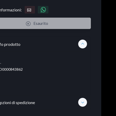
informazioni:
Esaurito
fo prodotto
.
D0000843862
pzioni di spedizione