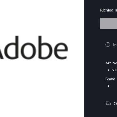
Richiedi 
In
Art. No
ST
Brand
-
O