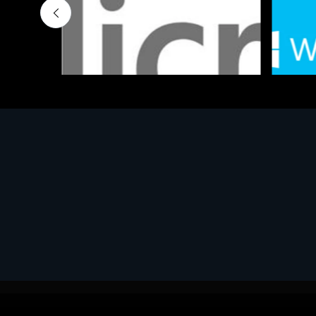
Software - Office Productivity
Software
MS OFFICE H&S 2021 ESD
MS Win
€143.51
€452.