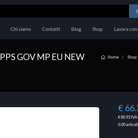
Chi siamo
Contatti
Blog
Shop
Lavora con 
APPS GOV MP EU NEW
Home
Shop
€ 66.
€ 80.93
IVA 
0.00
articoli