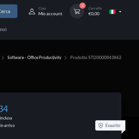
0
Ciao
Carrello
Cerca
Mio account
€
0,00
noi
Software - Office Productivity
Prodotto
STD0000843862
34
inclusa
Esaurito
 in arrivo