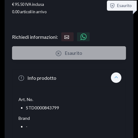
€ 95.50
IVA inclusa
Esaurito
0.00
articoli in arrivo
Richiedi informazioni:
Esaurito
Info prodotto
Art. No.
STD0000843799
Brand
-