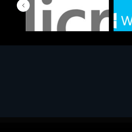
Software - Office Productivity
Software
MS OFFICE H&S 2021 ESD
MS Win
€143.51
€452.