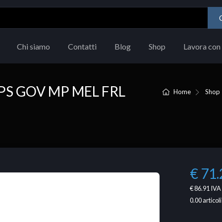
Chi siamo
Contatti
Blog
Shop
Lavora con 
PS GOV MP MEL FRL
Home
Shop
€ 71.
€ 86.91
IVA 
0.00
articoli