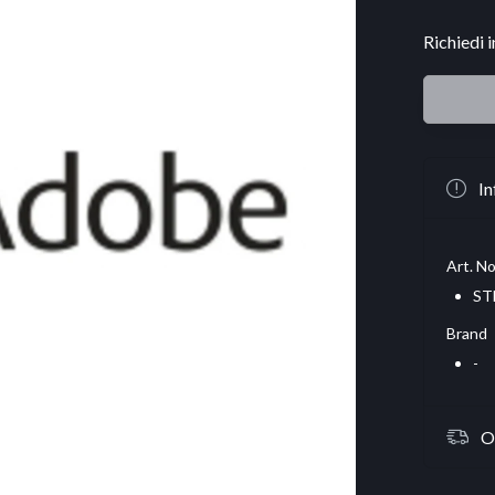
Richiedi 
In
Art. No
ST
Brand
-
O