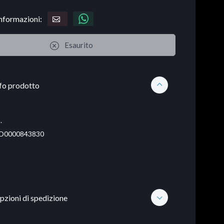
informazioni:
Esaurito
fo prodotto
.
D0000843830
pzioni di spedizione