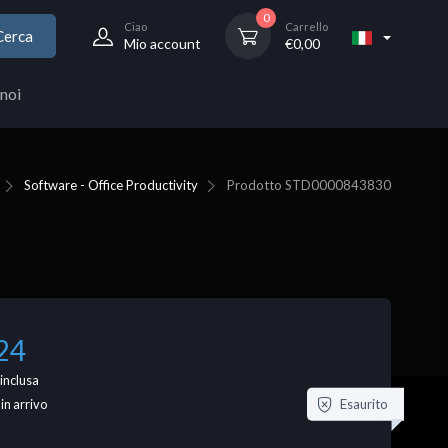
0
Ciao
Carrello
Cerca
Mio account
€
0,00
noi
Software - Office Productivity
Prodotto
STD0000843830
24
inclusa
Esaurito
 in arrivo