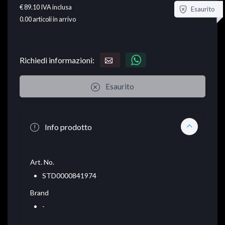
€ 89.10
IVA inclusa
Esaurito
0.00
articoli in arrivo
Richiedi informazioni:
Esaurito
Info prodotto
Art. No.
STD0000841974
Brand
-