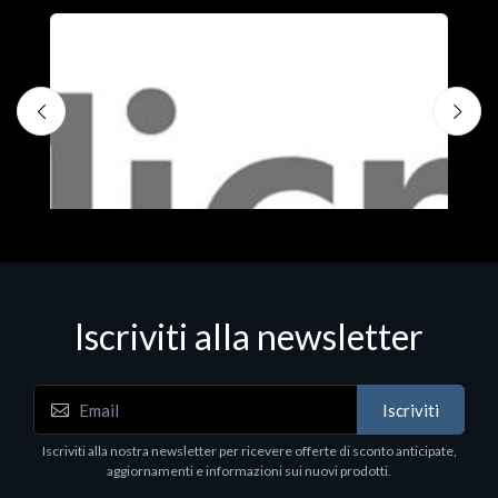
Iscriviti alla newsletter
Iscriviti
Software - Office Productivity
S
Iscriviti alla nostra newsletter per ricevere offerte di sconto anticipate,
MS OFFICE H&S 2021 ESD
M
aggiornamenti e informazioni sui nuovi prodotti.
€143.51
€