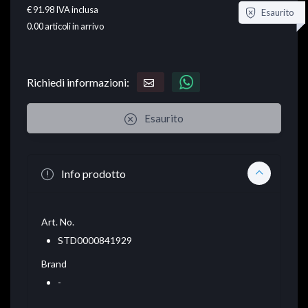
€ 91.98
IVA inclusa
Esaurito
0.00
articoli in arrivo
Richiedi informazioni:
Esaurito
Info prodotto
Art. No.
STD0000841929
Brand
-