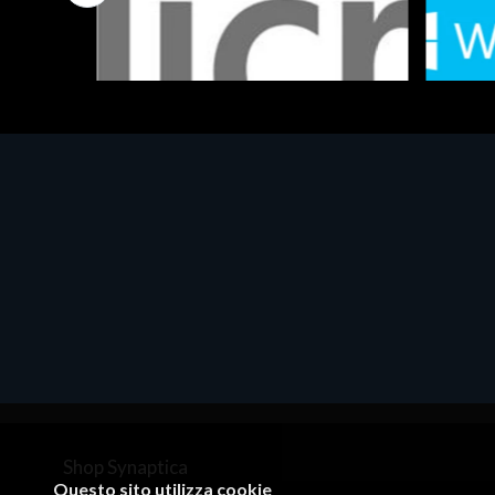
Software - Office Productivity
Software
MS OFFICE H&S 2021 ESD
MS Win
€143.51
€452.
Shop Synaptica
Questo sito utilizza cookie