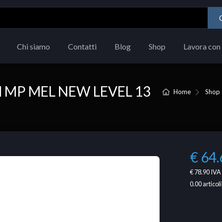
Chi siamo
Contatti
Blog
Shop
Lavora con 
M MP MEL NEW LEVEL 13
Home
Shop
€ 64.
€ 78.90
IVA 
0.00
articoli