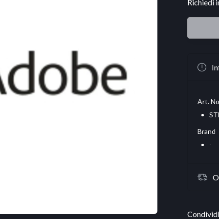
Richiedi 
In
Art. No
ST
Brand
-
O
Condividi