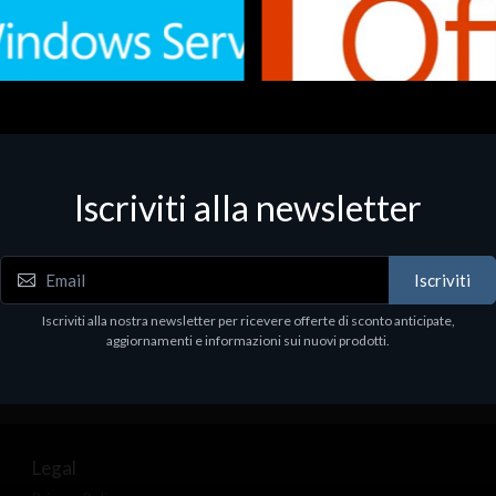
Iscriviti alla newsletter
 - Office Productivity
Software - Office Productivity
.Svr.Ess. 2019 64bit Ita
MS O365 Business Prem Retai
97
€143.97
Iscriviti
Iscriviti alla nostra newsletter per ricevere offerte di sconto anticipate,
aggiornamenti e informazioni sui nuovi prodotti.
Legal