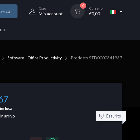
0
Ciao
Carrello
Cerca
Mio account
€
0,00
noi
Software - Office Productivity
Prodotto
STD0000841967
67
inclusa
Esaurito
 in arrivo