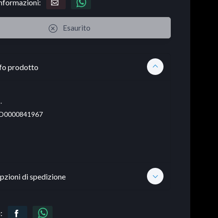
informazioni:
Esaurito
fo prodotto
.
D0000841967
pzioni di spedizione
: