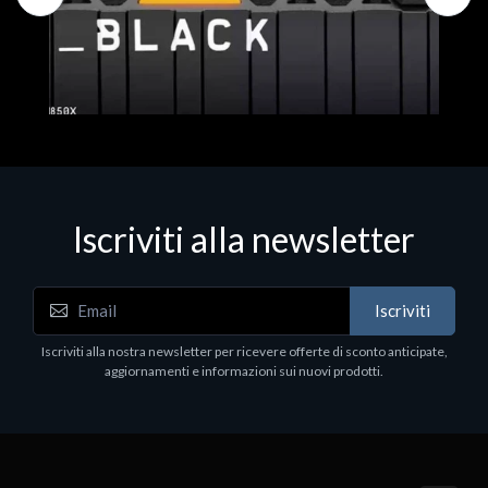
Iscriviti alla newsletter
Hard Disk - SSD
WD_BLACK SN850X NVMe SSD
Iscriviti
80
WDBB9H0020BNC - SSD - 2 TB - interno - M.2
2280 - PCIe 4.0 (NVMe) - dissipatore integrato -
Iscriviti alla nostra newsletter per ricevere offerte di sconto anticipate,
nero
aggiornamenti e informazioni sui nuovi prodotti.
€789.40