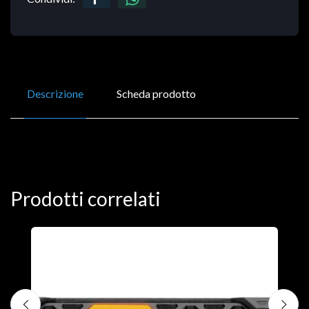
Descrizione
Scheda prodotto
Prodotti correlati
D
C
€