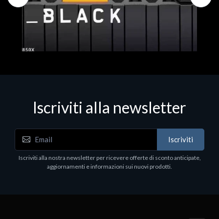
Iscriviti alla newsletter
Hard Disk - SSD
WD_BLACK SN850X NVMe SSD
Iscriviti
80
WDBB9H0020BNC - SSD - 2 TB - interno - M.2
2280 - PCIe 4.0 (NVMe) - dissipatore integrato -
Iscriviti alla nostra newsletter per ricevere offerte di sconto anticipate,
nero
aggiornamenti e informazioni sui nuovi prodotti.
€789.40