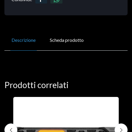
Descrizione
Scheda prodotto
Prodotti correlati
D
C
€