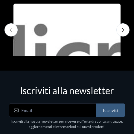
Iscriviti alla newsletter
Iscriviti
Software - Office Productivity
S
Iscriviti alla nostra newsletter per ricevere offerte di sconto anticipate,
MS OFFICE H&S 2021 ESD
M
aggiornamenti e informazioni sui nuovi prodotti.
€143.51
€