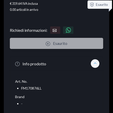
€ 319.64
IVA inclusa
Esaurito
0.00
articoli in arrivo
Richiedi informazioni:
Esaurito
Info prodotto
Art. No.
FM170876LL
Brand
-