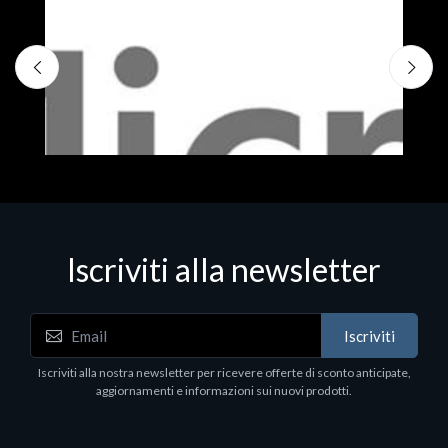
Iscriviti alla newsletter
Iscriviti
Software - Office Productivity
S
Iscriviti alla nostra newsletter per ricevere offerte di sconto anticipate,
MS OFFICE H&S 2021 ESD
M
aggiornamenti e informazioni sui nuovi prodotti.
€143.51
€