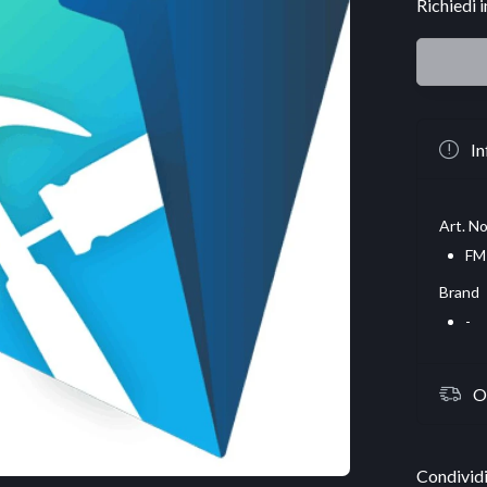
Richiedi 
In
Art. No
FM
Brand
-
O
Condividi