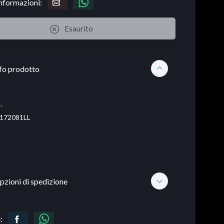
informazioni:
Esaurito
fo prodotto
.
172081LL
pzioni di spedizione
: