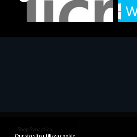
Software - Office Productivity
Software
MS OFFICE H&S 2021 ESD
MS Win
€143.51
€452.
Shop Synaptica
Questo sito utilizza cookie