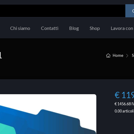
Chi siamo
Contatti
Blog
Shop
Lavora con 
1
Home
€ 11
€ 1456.68
I
0.00
articoli