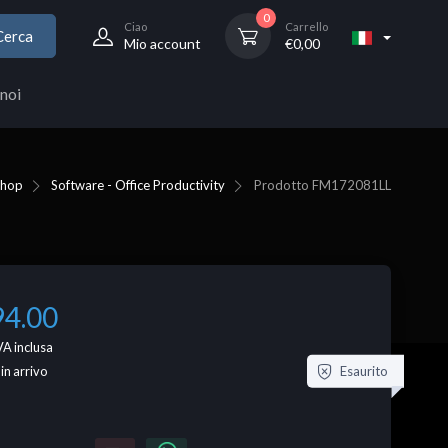
0
Ciao
Carrello
Cerca
Mio account
€
0,00
noi
Shop
Software - Office Productivity
Prodotto
FM172081LL
94.00
VA inclusa
Esaurito
 in arrivo