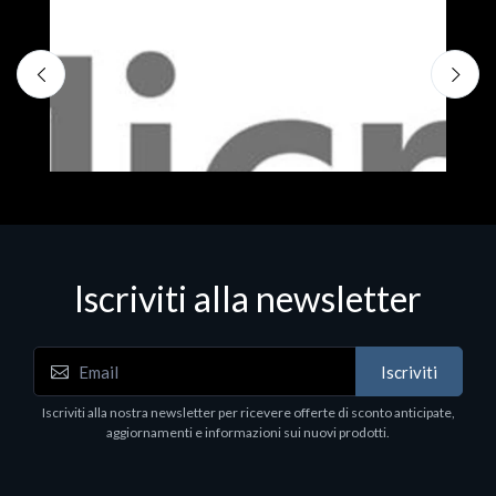
Iscriviti alla newsletter
Iscriviti
Software - Office Productivity
S
Iscriviti alla nostra newsletter per ricevere offerte di sconto anticipate,
MS OFFICE H&S 2021 ESD
M
aggiornamenti e informazioni sui nuovi prodotti.
€143.51
€