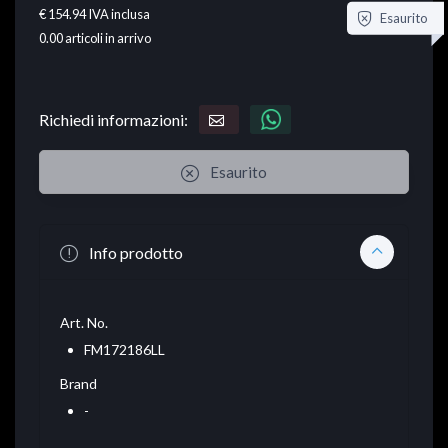
€ 154.94
IVA inclusa
Esaurito
0.00
articoli in arrivo
Richiedi informazioni:
Esaurito
Info prodotto
Art. No.
FM172186LL
Brand
-