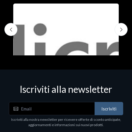
Iscriviti alla newsletter
Iscriviti
Software - Office Productivity
S
Iscriviti alla nostra newsletter per ricevere offerte di sconto anticipate,
MS OFFICE H&S 2021 ESD
M
aggiornamenti e informazioni sui nuovi prodotti.
€143.51
€