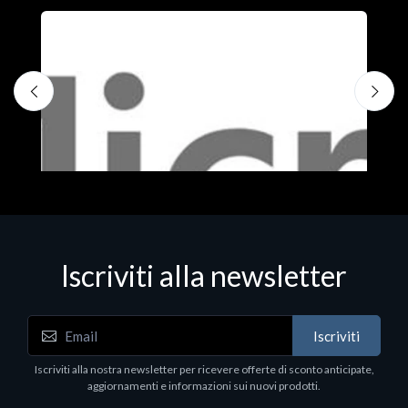
Iscriviti alla newsletter
Iscriviti
Software - Office Productivity
S
Iscriviti alla nostra newsletter per ricevere offerte di sconto anticipate,
MS OFFICE H&S 2021 ESD
M
aggiornamenti e informazioni sui nuovi prodotti.
€143.51
€