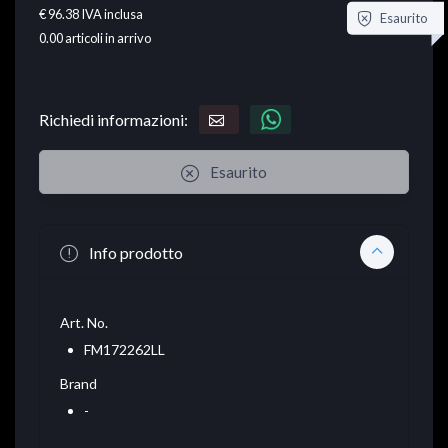
€ 96.38
IVA inclusa
Esaurito
0.00
articoli in arrivo
Richiedi informazioni:
Esaurito
Info prodotto
Art. No.
FM172262LL
Brand
-