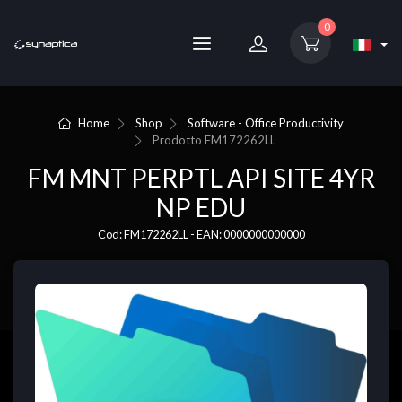
0
Home
Shop
Software - Office Productivity
Prodotto
FM172262LL
FM MNT PERPTL API SITE 4YR
NP EDU
Cod: FM172262LL - EAN: 0000000000000