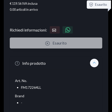
€ 119.56
IVA inclusa
Esaurito
0.00
articoli in arrivo
Richiedi informazioni:
Esaurito
Info prodotto
Art. No.
FM172264LL
Brand
-