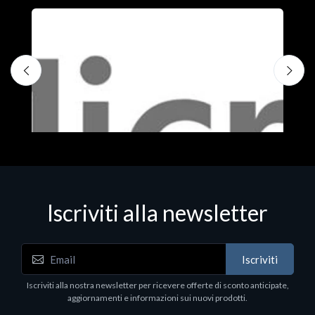
Iscriviti alla newsletter
Iscriviti
Software - Office Productivity
S
Iscriviti alla nostra newsletter per ricevere offerte di sconto anticipate,
MS OFFICE H&S 2021 ESD
M
aggiornamenti e informazioni sui nuovi prodotti.
€143.51
€