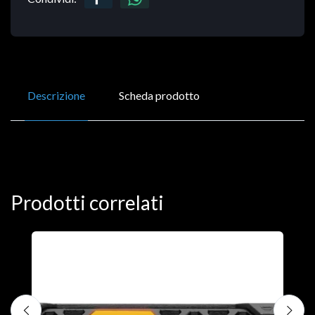
Descrizione
Scheda prodotto
Prodotti correlati
D
C
€