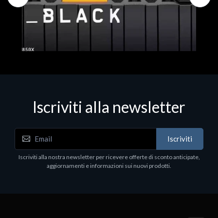
Iscriviti alla newsletter
Hard Disk - SSD
WD_BLACK SN850X NVMe SSD
Iscriviti
80
WDBB9H0020BNC - SSD - 2 TB - interno - M.2
2280 - PCIe 4.0 (NVMe) - dissipatore integrato -
Iscriviti alla nostra newsletter per ricevere offerte di sconto anticipate,
nero
aggiornamenti e informazioni sui nuovi prodotti.
€789.40