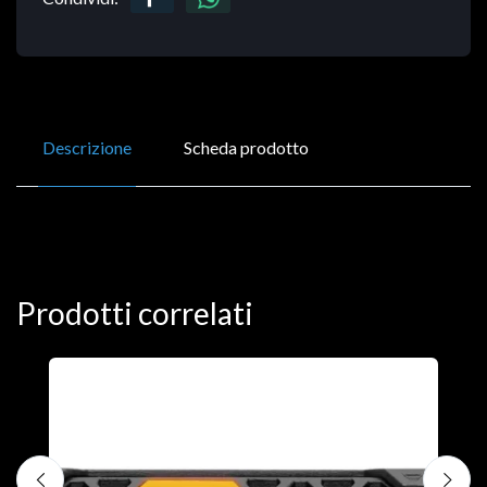
Descrizione
Scheda prodotto
Prodotti correlati
D
C
€