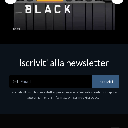
Iscriviti alla newsletter
Hard Disk - SSD
WD_BLACK SN850X NVMe SSD
Iscriviti
80
WDBB9H0020BNC - SSD - 2 TB - interno - M.2
2280 - PCIe 4.0 (NVMe) - dissipatore integrato -
Iscriviti alla nostra newsletter per ricevere offerte di sconto anticipate,
nero
aggiornamenti e informazioni sui nuovi prodotti.
€789.40