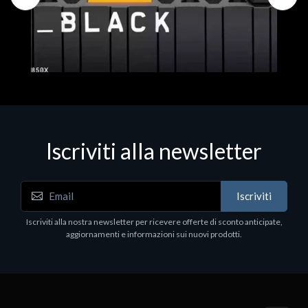
Iscriviti alla newsletter
Hard Disk - SSD
WD_BLACK SN850X NVMe SSD
Iscriviti
80
WDBB9H0020BNC - SSD - 2 TB - interno - M.2
2280 - PCIe 4.0 (NVMe) - dissipatore integrato -
Iscriviti alla nostra newsletter per ricevere offerte di sconto anticipate,
nero
aggiornamenti e informazioni sui nuovi prodotti.
€789.40