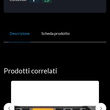
Descrizione
Scheda prodotto
Prodotti correlati
D
C
€