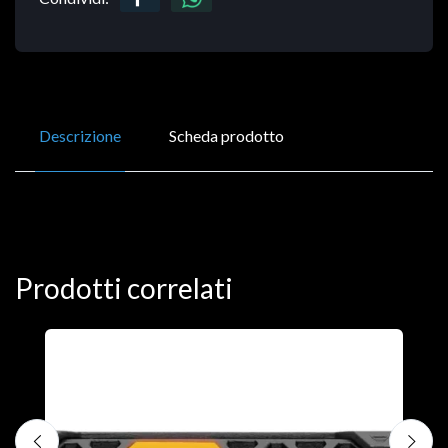
Descrizione
Scheda prodotto
Prodotti correlati
D
C
€