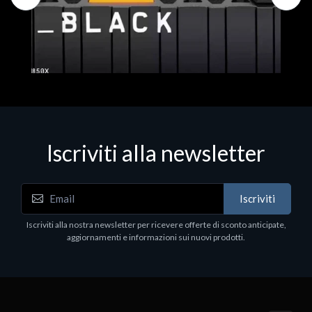
Iscriviti alla newsletter
Hard Disk - SSD
WD_BLACK SN850X NVMe SSD
Iscriviti
80
WDBB9H0020BNC - SSD - 2 TB - interno - M.2
2280 - PCIe 4.0 (NVMe) - dissipatore integrato -
Iscriviti alla nostra newsletter per ricevere offerte di sconto anticipate,
nero
aggiornamenti e informazioni sui nuovi prodotti.
€789.40