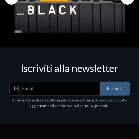
Iscriviti alla newsletter
Hard Disk - SSD
WD_BLACK SN850X NVMe SSD
Iscriviti
80
WDBB9H0020BNC - SSD - 2 TB - interno - M.2
2280 - PCIe 4.0 (NVMe) - dissipatore integrato -
Iscriviti alla nostra newsletter per ricevere offerte di sconto anticipate,
nero
aggiornamenti e informazioni sui nuovi prodotti.
€789.40