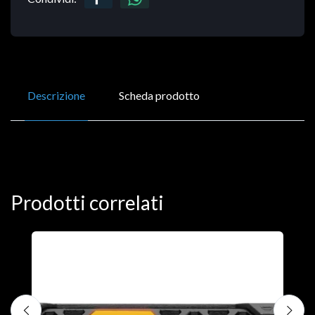
Descrizione
Scheda prodotto
Prodotti correlati
D
C
€