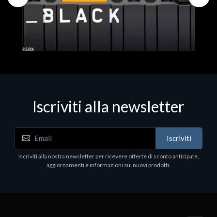
Iscriviti alla newsletter
Hard Disk - SSD
WD_BLACK SN850X NVMe SSD
Iscriviti
80
WDBB9H0020BNC - SSD - 2 TB - interno - M.2
2280 - PCIe 4.0 (NVMe) - dissipatore integrato -
Iscriviti alla nostra newsletter per ricevere offerte di sconto anticipate,
nero
aggiornamenti e informazioni sui nuovi prodotti.
€789.40