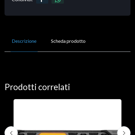
Descrizione
Scheda prodotto
Prodotti correlati
D
C
€