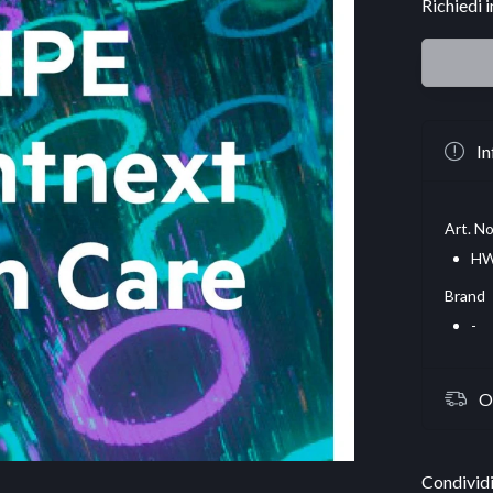
Richiedi 
In
Art. No
HW
Brand
-
O
Condividi