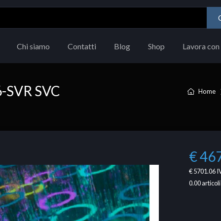
Chi siamo
Contatti
Blog
Shop
Lavora con 
6-SVR SVC
Home
€ 46
€ 5701.06
I
0.00
articoli