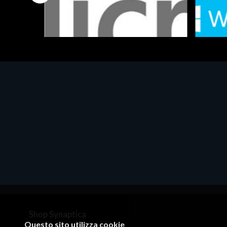
Software - Office Productivity
Software
MS OFFICE H&S 2021 ESD
MS Win
€143.51
€452.
Shop Synaptica
Questo sito utilizza cookie