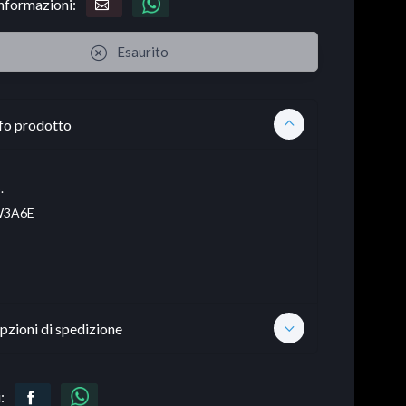
informazioni:
Esaurito
fo prodotto
.
3A6E
pzioni di spedizione
: