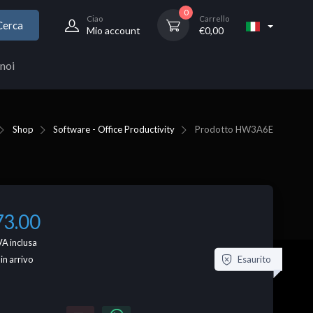
0
Ciao
Carrello
Cerca
Mio account
€
0,00
noi
Shop
Software - Office Productivity
Prodotto
HW3A6E
73.00
VA inclusa
Esaurito
 in arrivo