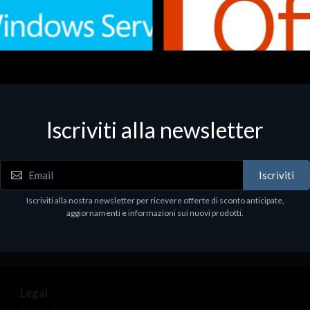
Iscriviti alla newsletter
 - Office Productivity
Software - Office Productivity
.Svr.Ess. 2019 64bit Ita
MS O365 Business Prem Retai
97
€143.97
Iscriviti
Iscriviti alla nostra newsletter per ricevere offerte di sconto anticipate,
aggiornamenti e informazioni sui nuovi prodotti.
Legal