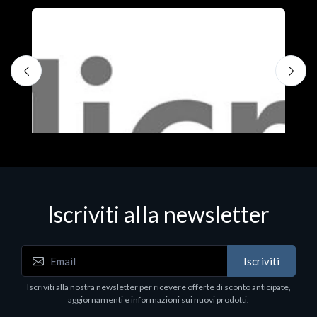
Iscriviti alla newsletter
Iscriviti
Software - Office Productivity
S
Iscriviti alla nostra newsletter per ricevere offerte di sconto anticipate,
MS OFFICE H&S 2021 ESD
M
aggiornamenti e informazioni sui nuovi prodotti.
€143.51
€