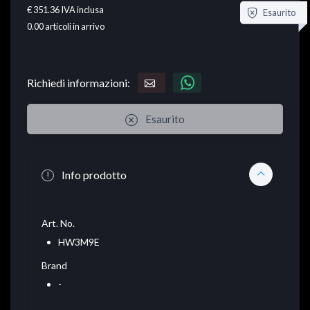
€ 351.36
IVA inclusa
Esaurito
0.00
articoli in arrivo
Richiedi informazioni:
Esaurito
Info prodotto
Art. No.
HW3M9E
Brand
-