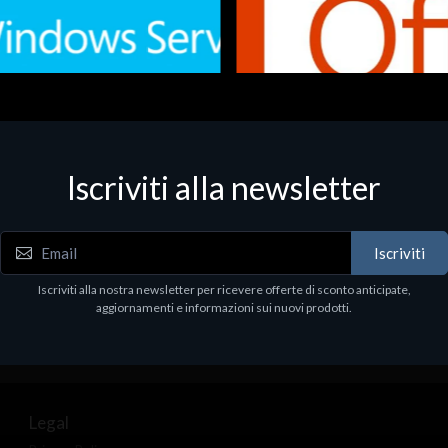
Iscriviti alla newsletter
 - Office Productivity
Software - Office Productivity
.Svr.Ess. 2019 64bit Ita
MS O365 Business Prem Retai
97
€143.97
Iscriviti
Iscriviti alla nostra newsletter per ricevere offerte di sconto anticipate,
aggiornamenti e informazioni sui nuovi prodotti.
Legal