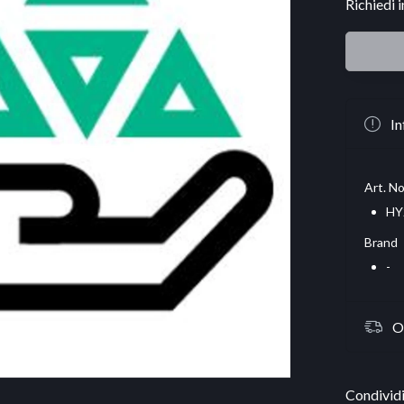
Richiedi 
In
Art. No
HY
Brand
-
O
Condividi