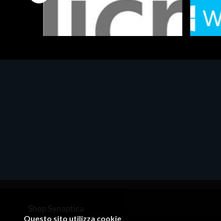
Software - Office Productivity
Software
MS OFFICE H&S 2021 ESD
MS Win
€143.51
€452.
Shop Synaptica
Questo sito utilizza cookie