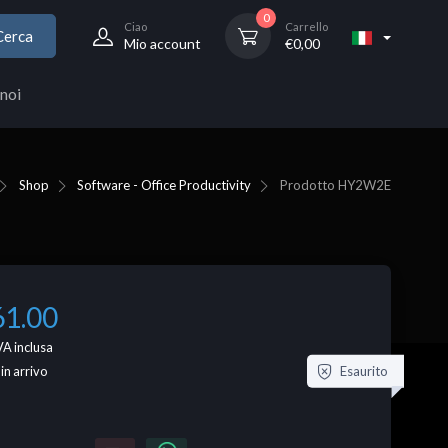
0
Ciao
Carrello
Cerca
Mio account
€
0,00
noi
Shop
Software - Office Productivity
Prodotto
HY2W2E
61.00
VA inclusa
Esaurito
 in arrivo