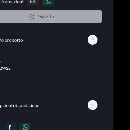
informazioni:
Esaurito
fo prodotto
.
2W2E
pzioni di spedizione
: