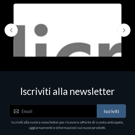
Iscriviti alla newsletter
Iscriviti
Software - Office Productivity
S
Iscriviti alla nostra newsletter per ricevere offerte di sconto anticipate,
MS OFFICE H&S 2021 ESD
M
aggiornamenti e informazioni sui nuovi prodotti.
€143.51
€