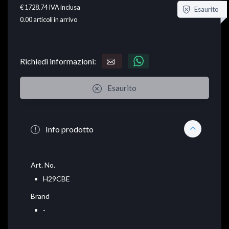
€ 1728.74
IVA inclusa
Esaurito
0.00
articoli in arrivo
Richiedi informazioni:
Esaurito
Info prodotto
Art. No.
H29CBE
Brand
-