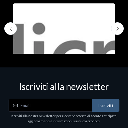
Iscriviti alla newsletter
Iscriviti
Software - Office Productivity
S
Iscriviti alla nostra newsletter per ricevere offerte di sconto anticipate,
MS OFFICE H&S 2021 ESD
M
aggiornamenti e informazioni sui nuovi prodotti.
€143.51
€