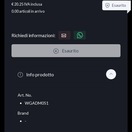
€ 20.25
IVA inclusa
Esaurito
0.00
articoli in arrivo
Richiedi informazioni:
Esaurito
Info prodotto
Art. No.
WGADM051
Brand
-