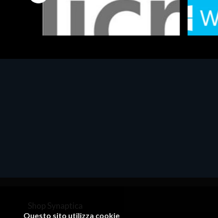
Software - Office Productivity
Software
MS OFFICE H&S 2021 ESD
MS Win
€143.51
€452.
Shop Synaptica
Questo sito utilizza cookie