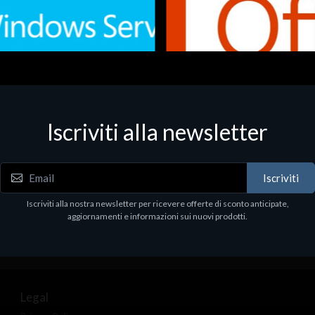
Iscriviti alla newsletter
 - Office Productivity
Software - Office Productivity
.Svr.Ess. 2019 64bit Ita
MS O365 Business Prem Retai
97
€143.97
Iscriviti
Iscriviti alla nostra newsletter per ricevere offerte di sconto anticipate,
aggiornamenti e informazioni sui nuovi prodotti.
Legal