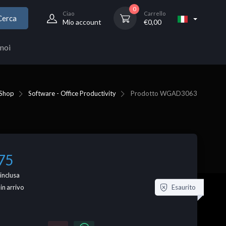
0
Ciao
Carrello
Cerca
Mio account
€
0,00
noi
Shop
Software - Office Productivity
Prodotto
WGAD3063
75
inclusa
Esaurito
 in arrivo