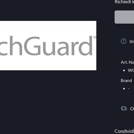
Richiedi 
In
Art. No
WG
Brand
-
O
Condividi