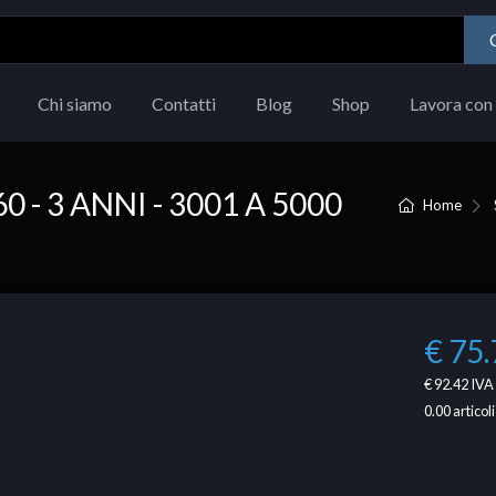
Chi siamo
Contatti
Blog
Shop
Lavora con 
- 3 ANNI - 3001 A 5000
Home
€ 75.
€ 92.42
IVA 
0.00
articoli