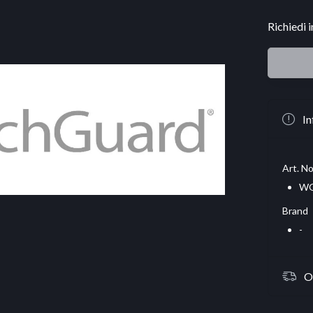
Richiedi 
In
Art. No
WG
Brand
-
O