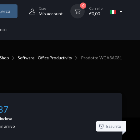
0
Ciao
Carrello
Cerca
Mio account
€
0,00
noi
Shop
Software - Office Productivity
Prodotto
WGA3A081
87
inclusa
Esaurito
 in arrivo