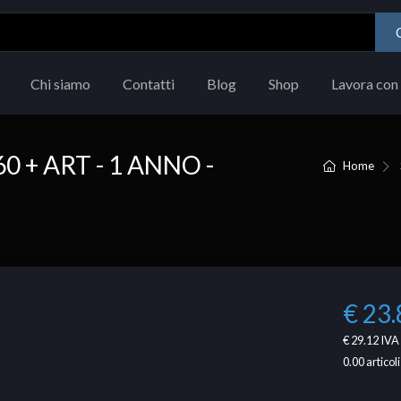
Chi siamo
Contatti
Blog
Shop
Lavora con 
 + ART - 1 ANNO -
Home
€ 23.
€ 29.12
IVA 
0.00
articoli