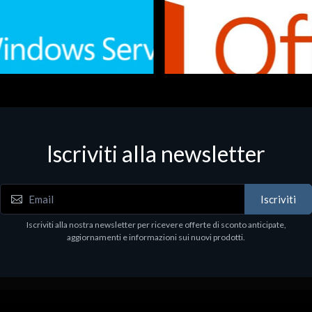
Iscriviti alla newsletter
 - Office Productivity
Software - Office Productivity
.Svr.Ess. 2019 64bit Ita
MS O365 Business Prem Retai
97
€143.97
Iscriviti
Iscriviti alla nostra newsletter per ricevere offerte di sconto anticipate,
aggiornamenti e informazioni sui nuovi prodotti.