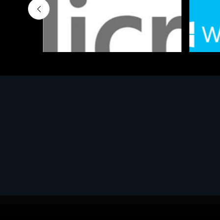
Software - Office Productivity
Software
MS OFFICE H&S 2021 ESD
MS Win
€143.51
€452.