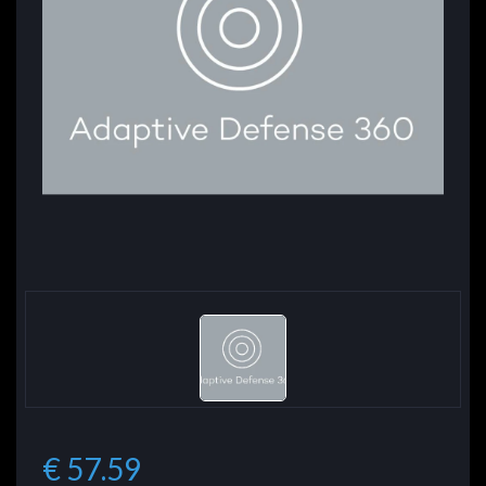
€ 57.59