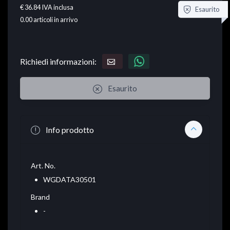
€ 36.84
IVA inclusa
Esaurito
0.00
articoli in arrivo
Richiedi informazioni:
Esaurito
Info prodotto
Art. No.
WGDATA30501
Brand
-