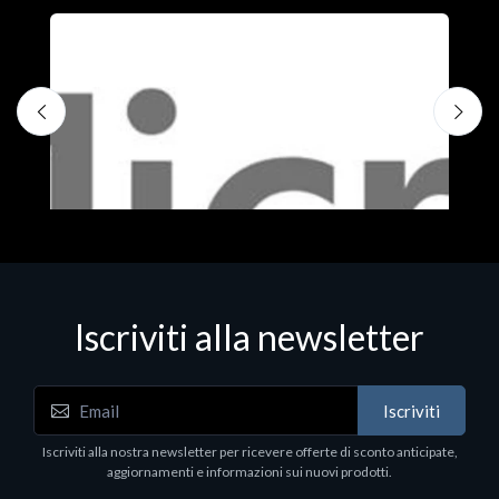
Iscriviti alla newsletter
Iscriviti
Software - Office Productivity
S
Iscriviti alla nostra newsletter per ricevere offerte di sconto anticipate,
MS OFFICE H&S 2021 ESD
M
aggiornamenti e informazioni sui nuovi prodotti.
€143.51
€