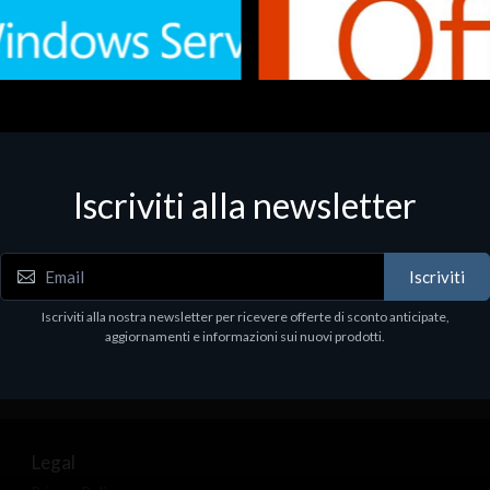
Iscriviti alla newsletter
 - Office Productivity
Software - Office Productivity
.Svr.Ess. 2019 64bit Ita
MS O365 Business Prem Retai
97
€143.97
Iscriviti
Iscriviti alla nostra newsletter per ricevere offerte di sconto anticipate,
aggiornamenti e informazioni sui nuovi prodotti.
Legal