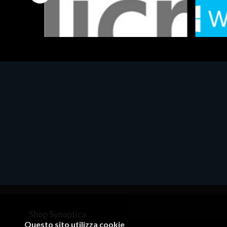
Software - Office Productivity
Software
MS OFFICE H&S 2021 ESD
MS Win
€143.51
€452.
Shop Synaptica
Questo sito utilizza cookie