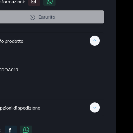
informazioni:
Esaurito
fo prodotto
.
GDOA043
pzioni di spedizione
: