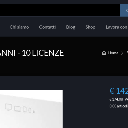
Chi siamo
Contatti
Blog
Shop
Lavora con 
NI - 10 LICENZE
Home
€ 14
€ 174.08
IVA
0.00
articoli