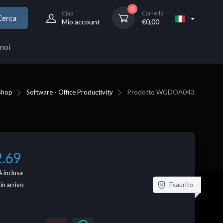
0
Ciao
Carrello
Cerca
Mio account
€
0,00
noi
Shop
Software - Office Productivity
Prodotto
WGDOA043
2.69
 inclusa
Esaurito
 in arrivo