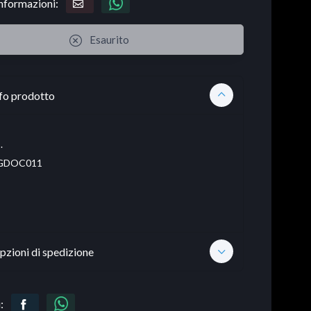
informazioni:
Esaurito
fo prodotto
.
GDOC011
pzioni di spedizione
: