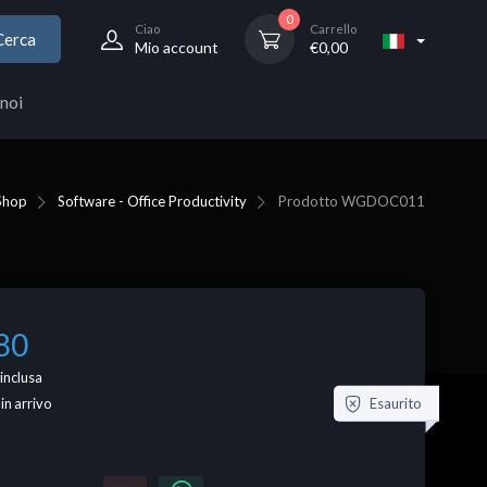
0
Ciao
Carrello
Cerca
Mio account
€
0,00
noi
Shop
Software - Office Productivity
Prodotto
WGDOC011
80
inclusa
Esaurito
 in arrivo