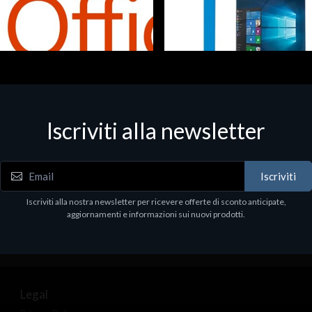
Iscriviti alla newsletter
 - Office Productivity
Software - Office Productivity
5 Business Prem Retail
MS WINHOME 10 64Bit 1PK D
97
€130.97
Iscriviti
Iscriviti alla nostra newsletter per ricevere offerte di sconto anticipate,
aggiornamenti e informazioni sui nuovi prodotti.
Legal