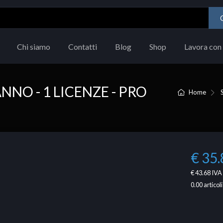
Chi siamo
Contatti
Blog
Shop
Lavora con 
NO - 1 LICENZE - PRO
Home
€ 35.
€ 43.68
IVA 
0.00
articoli