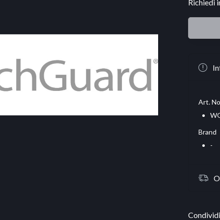
Richiedi 
In
Art. No
W
Brand
-
O
Condividi