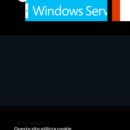
Software - Office Productivity
Software
MS Win.Svr.Ess. 2019 64bit Ita
MS O36
€452.97
€143.
Shop Synaptica
Questo sito utilizza cookie