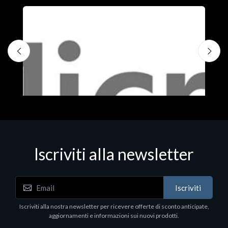
Iscriviti alla newsletter
Iscriviti
Software - Office Productivity
S
Iscriviti alla nostra newsletter per ricevere offerte di sconto anticipate,
MS OFFICE H&S 2021 ESD
M
aggiornamenti e informazioni sui nuovi prodotti.
€143.51
€