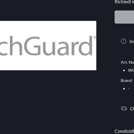
Richiedi 
In
Art. No
WG
Brand
-
O
Condividi