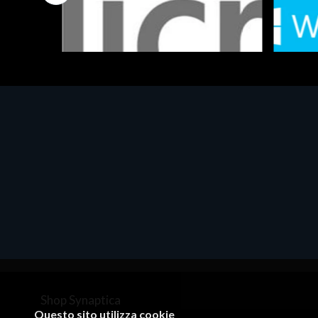
Software - Office Productivity
Software
MS OFFICE H&S 2021 ESD
MS Win
€143.51
€452.
Shop Synaptica
Questo sito utilizza cookie