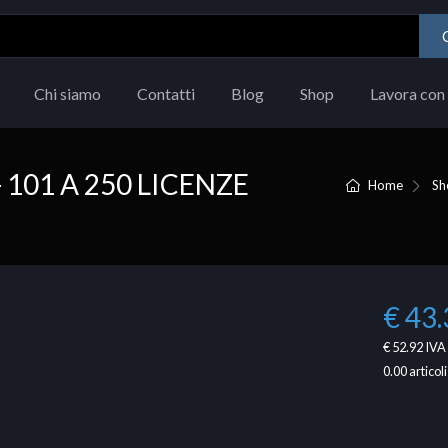
Chi siamo
Contatti
Blog
Shop
Lavora con 
101 A 250 LICENZE
Home
Sh
€ 43.
€ 52.92
IVA 
0.00
articoli