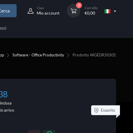
0
Ciao
Carrello
Cerca
Mio account
€
0,00
noi
op
Software - Office Productivity
Prodotto
WGEDR30301
38
inclusa
Esaurito
 in arrivo