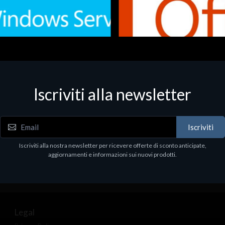
Iscriviti alla newsletter
 - Office Productivity
Software - Office Productivity
.Svr.Ess. 2019 64bit Ita
MS O365 Business Prem Retai
97
€143.97
Iscriviti
Iscriviti alla nostra newsletter per ricevere offerte di sconto anticipate,
aggiornamenti e informazioni sui nuovi prodotti.
Legal